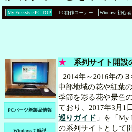
My Free-style PC TOP
PC自作コーナー
Windows初
★
系列サイト開設
2014年～2016年
中部地域の花や紅葉
季節を彩る花や景色
ており、2017年3月1
PCパーツ新製品情報
巡りガイド
」を「My Fr
の系列サイトとして
Windows 7 解説