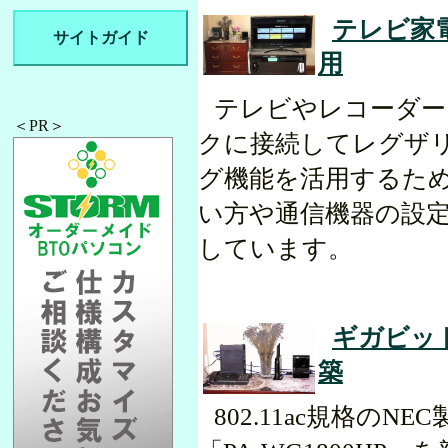
テレビ家
サイトガイド
用
テレビやレコーダー
＜PR＞
クに接続してレグザ
グ機能を活用するた
い方や通信機器の設
しています。
ギガビッ
築
802.11ac規格のNE